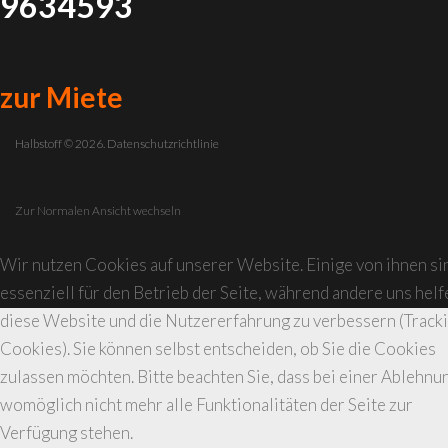
9634593
zur Miete
Halbstoff
©
2026.
Datenschutzrichtlinie
Zur Normalen Ansicht wechseln
Wir nutzen Cookies auf unserer Website. Einige von ihnen si
essenziell für den Betrieb der Seite, während andere uns helf
diese Website und die Nutzererfahrung zu verbessern (Track
Cookies). Sie können selbst entscheiden, ob Sie die Cookies
zulassen möchten. Bitte beachten Sie, dass bei einer Ablehnu
womöglich nicht mehr alle Funktionalitäten der Seite zur
Verfügung stehen.