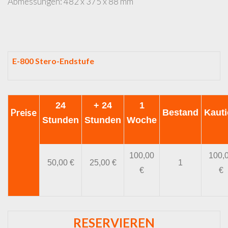
Abmessungen: 482 x 375 x 88 mm
E-800 Stero-Endstufe
24
+ 24
1
Preise
Bestand
Kaut
Stunden
Stunden
Woche
100,00
100,
50,00 €
25,00 €
1
€
€
RESERVIEREN