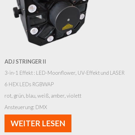
ADJ STRINGER II
3-in-1 Effekt : LED-Moonflower, UV-Effekt und LASER
6 HEX LEDs RGBWAP
rot, grün, blau, weiß, amber, violett
Ansteuerung: DMX
WEITER LESEN